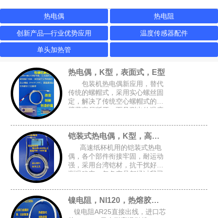
热电偶
热电阻
创新产品—行业优势应用
温度传感器配件
单头加热管
热电偶，K型，表面式，E型
包装机热电偶新应用，替代
传统的螺帽式，采用实心螺丝固
定，解决了传统空心螺帽式的牙
壁薄容易断牙，而且测出的温度
跟接近实际温度，可选M4或M6
的锁孔，安装空间要求小，适合
铠装式热电偶，K型，高速纸杯机K型偶
包装设备的加热磨具，热封刀
高速纸杯机用的铠装式热电
偶，各个部件衔接牢固，耐运动
强，采用台湾铠材，抗干扰好，
测温稳定，每条产品都经过我司
自主开发的升温检测架进行全面
检测，确保每条产品都是完好的
镍电阻，NI120，热熔胶机胶管感温头
才能出厂
镍电阻AR25直接出线，进口芯