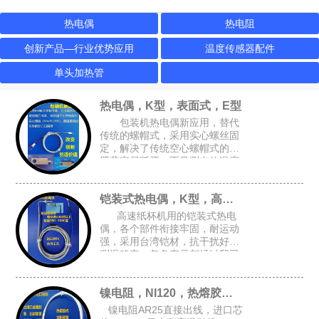
热电偶
热电阻
创新产品—行业优势应用
温度传感器配件
单头加热管
热电偶，K型，表面式，E型
包装机热电偶新应用，替代
传统的螺帽式，采用实心螺丝固
定，解决了传统空心螺帽式的牙
壁薄容易断牙，而且测出的温度
跟接近实际温度，可选M4或M6
的锁孔，安装空间要求小，适合
铠装式热电偶，K型，高速纸杯机K型偶
包装设备的加热磨具，热封刀
高速纸杯机用的铠装式热电
偶，各个部件衔接牢固，耐运动
强，采用台湾铠材，抗干扰好，
测温稳定，每条产品都经过我司
自主开发的升温检测架进行全面
检测，确保每条产品都是完好的
镍电阻，NI120，热熔胶机胶管感温头
才能出厂
镍电阻AR25直接出线，进口芯