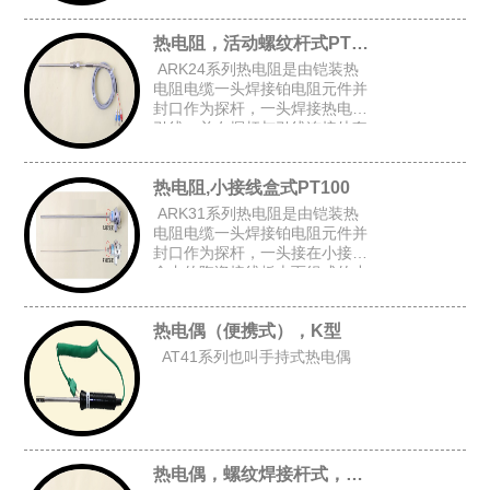
上台阶套管后加弹簧而组成的台
阶套接杆式铠装热电阻。
热电阻，活动螺纹杆式PT100
ARK24系列热电阻是由铠装热
电阻电缆一头焊接铂电阻元件并
封口作为探杆，一头焊接热电阻
引线，并在探杆与引线连接处套
上台阶套管与弹簧后,在探杆上加
上活动螺纹而组成的活动螺纹杆
热电阻,小接线盒式PT100
式铠装热电阻。
ARK31系列热电阻是由铠装热
电阻电缆一头焊接铂电阻元件并
封口作为探杆，一头接在小接线
盒内的陶瓷接线板上而组成的小
接线盒式铠装热电阻。
热电偶（便携式），K型
AT41系列也叫手持式热电偶
热电偶，螺纹焊接杆式，K型