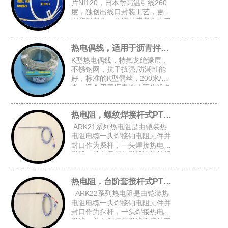
片NI120，日本耐高温引线260
度，独创出线口封装工艺，更牢
固和耐老化，传统封胶老化快寿
命短，常规探头尺寸：4.8*30，
5*30，4*30
热电偶线，适用于沥青拌热再生设备
K型热电偶线，特氟龙绝缘层，
不锈钢网，抗干扰强,防潮性能
好，标准的K型偶丝，200米/
卷，适合用于沥青拌热再生设备
等对抗干扰和防潮有高要求的场
合
热电阻，螺纹焊接杆式PT100
ARK21系列热电阻是由铠装热
电阻电缆一头焊接铂电阻元件并
封口作为探杆，一头焊接热电阻
引线，并在探杆与引线连接处焊
接固定螺纹后加弹簧而组成的螺
纹焊接杆式铠装热电阻。
热电阻，台阶套接杆式PT100
ARK22系列热电阻是由铠装热
电阻电缆一头焊接铂电阻元件并
封口作为探杆，一头焊接热电阻
引线，并在探杆与引线连接处套