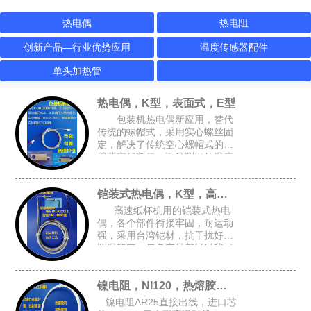
热电偶
热电阻
创新产品—行业优势应用
温度传感器配件
单头加热管
热电偶，K型，表面式，E型
包装机热电偶新应用，替代
传统的螺帽式，采用实心螺丝固
定，解决了传统空心螺帽式的牙
壁薄容易断牙，而且测出的温度
跟接近实际温度，可选M4或M6
的锁孔，安装空间要求小，适合
铠装式热电偶，K型，高速纸杯机K型偶
包装设备的加热磨具，热封刀
高速纸杯机用的铠装式热电
偶，各个部件衔接牢固，耐运动
强，采用台湾铠材，抗干扰好，
测温稳定，每条产品都经过我司
自主开发的升温检测架进行全面
检测，确保每条产品都是完好的
镍电阻，NI120，热熔胶机胶管感温头
才能出厂
镍电阻AR25直接出线，进口芯