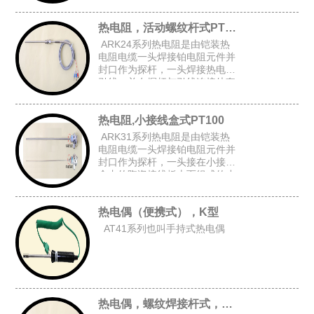
上台阶套管后加弹簧而组成的台
阶套接杆式铠装热电阻。
热电阻，活动螺纹杆式PT100
ARK24系列热电阻是由铠装热
电阻电缆一头焊接铂电阻元件并
封口作为探杆，一头焊接热电阻
引线，并在探杆与引线连接处套
上台阶套管与弹簧后,在探杆上加
上活动螺纹而组成的活动螺纹杆
热电阻,小接线盒式PT100
式铠装热电阻。
ARK31系列热电阻是由铠装热
电阻电缆一头焊接铂电阻元件并
封口作为探杆，一头接在小接线
盒内的陶瓷接线板上而组成的小
接线盒式铠装热电阻。
热电偶（便携式），K型
AT41系列也叫手持式热电偶
热电偶，螺纹焊接杆式，K型