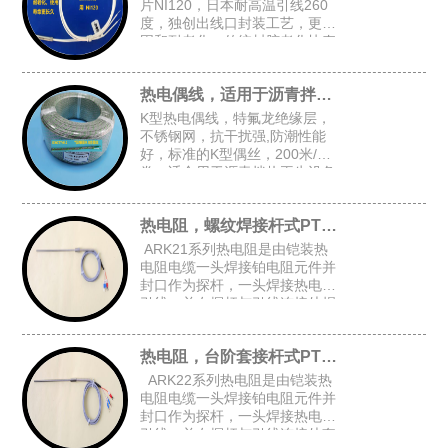
片NI120，日本耐高温引线260
度，独创出线口封装工艺，更牢
固和耐老化，传统封胶老化快寿
命短，常规探头尺寸：4.8*30，
5*30，4*30
热电偶线，适用于沥青拌热再生设备
K型热电偶线，特氟龙绝缘层，
不锈钢网，抗干扰强,防潮性能
好，标准的K型偶丝，200米/
卷，适合用于沥青拌热再生设备
等对抗干扰和防潮有高要求的场
合
热电阻，螺纹焊接杆式PT100
ARK21系列热电阻是由铠装热
电阻电缆一头焊接铂电阻元件并
封口作为探杆，一头焊接热电阻
引线，并在探杆与引线连接处焊
接固定螺纹后加弹簧而组成的螺
纹焊接杆式铠装热电阻。
热电阻，台阶套接杆式PT100
ARK22系列热电阻是由铠装热
电阻电缆一头焊接铂电阻元件并
封口作为探杆，一头焊接热电阻
引线，并在探杆与引线连接处套