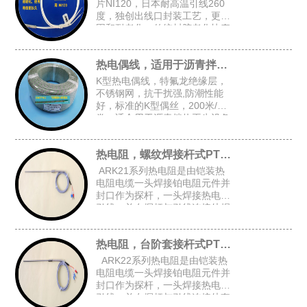
片NI120，日本耐高温引线260
度，独创出线口封装工艺，更牢
固和耐老化，传统封胶老化快寿
命短，常规探头尺寸：4.8*30，
5*30，4*30
热电偶线，适用于沥青拌热再生设备
K型热电偶线，特氟龙绝缘层，
不锈钢网，抗干扰强,防潮性能
好，标准的K型偶丝，200米/
卷，适合用于沥青拌热再生设备
等对抗干扰和防潮有高要求的场
合
热电阻，螺纹焊接杆式PT100
ARK21系列热电阻是由铠装热
电阻电缆一头焊接铂电阻元件并
封口作为探杆，一头焊接热电阻
引线，并在探杆与引线连接处焊
接固定螺纹后加弹簧而组成的螺
纹焊接杆式铠装热电阻。
热电阻，台阶套接杆式PT100
ARK22系列热电阻是由铠装热
电阻电缆一头焊接铂电阻元件并
封口作为探杆，一头焊接热电阻
引线，并在探杆与引线连接处套