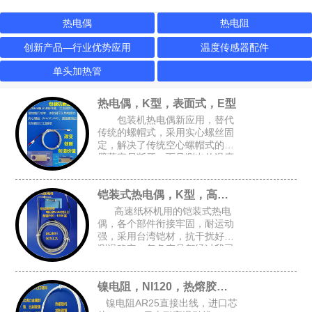
热电偶
热电阻
创新产品—行业优势应用
温度传感器配件
单头加热管
热电偶，K型，表面式，E型
包装机热电偶新应用，替代
传统的螺帽式，采用实心螺丝固
定，解决了传统空心螺帽式的牙
壁薄容易断牙，而且测出的温度
跟接近实际温度，可选M4或M6
的锁孔，安装空间要求小，适合
铠装式热电偶，K型，高速纸杯机K型偶
包装设备的加热磨具，热封刀
高速纸杯机用的铠装式热电
偶，各个部件衔接牢固，耐运动
强，采用台湾铠材，抗干扰好，
测温稳定，每条产品都经过我司
自主开发的升温检测架进行全面
检测，确保每条产品都是完好的
镍电阻，NI120，热熔胶机胶管感温头
才能出厂
镍电阻AR25直接出线，进口芯