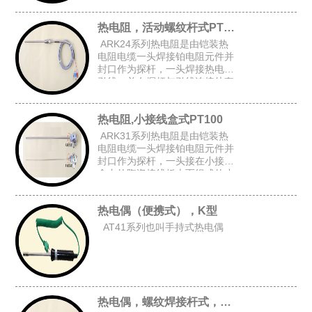
上台阶套管后加弹簧而组成的台
阶套接杆式铠装热电阻。
热电阻，活动螺纹杆式PT100
ARK24系列热电阻是由铠装热
电阻电缆一头焊接铂电阻元件并
封口作为探杆，一头焊接热电阻
引线，并在探杆与引线连接处套
上台阶套管与弹簧后,在探杆上加
上活动螺纹而组成的活动螺纹杆
热电阻,小接线盒式PT100
式铠装热电阻。
ARK31系列热电阻是由铠装热
电阻电缆一头焊接铂电阻元件并
封口作为探杆，一头接在小接线
盒内的陶瓷接线板上而组成的小
接线盒式铠装热电阻。
热电偶（便携式），K型
AT41系列也叫手持式热电偶
热电偶，螺纹焊接杆式，K型