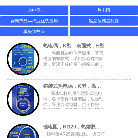
热电偶
热电阻
创新产品—行业优势应用
温度传感器配件
单头加热管
热电偶，K型，表面式，E型
包装机热电偶新应用，替代
传统的螺帽式，采用实心螺丝固
定，解决了传统空心螺帽式的牙
壁薄容易断牙，而且测出的温度
跟接近实际温度，可选M4或M6
的锁孔，安装空间要求小，适合
铠装式热电偶，K型，高速纸杯机K型偶
包装设备的加热磨具，热封刀
高速纸杯机用的铠装式热电
偶，各个部件衔接牢固，耐运动
强，采用台湾铠材，抗干扰好，
测温稳定，每条产品都经过我司
自主开发的升温检测架进行全面
检测，确保每条产品都是完好的
镍电阻，NI120，热熔胶机胶管感温头
才能出厂
镍电阻AR25直接出线，进口芯