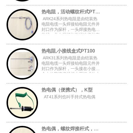
上台阶套管后加弹簧而组成的台
阶套接杆式铠装热电阻。
热电阻，活动螺纹杆式PT100
ARK24系列热电阻是由铠装热
电阻电缆一头焊接铂电阻元件并
封口作为探杆，一头焊接热电阻
引线，并在探杆与引线连接处套
上台阶套管与弹簧后,在探杆上加
上活动螺纹而组成的活动螺纹杆
热电阻,小接线盒式PT100
式铠装热电阻。
ARK31系列热电阻是由铠装热
电阻电缆一头焊接铂电阻元件并
封口作为探杆，一头接在小接线
盒内的陶瓷接线板上而组成的小
接线盒式铠装热电阻。
热电偶（便携式），K型
AT41系列也叫手持式热电偶
热电偶，螺纹焊接杆式，K型