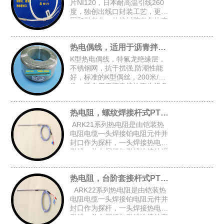
片NI120，日本耐高温引线260
度，独创出线口封装工艺，更牢
固和耐老化，传统封胶老化快寿
命短，常规探头尺寸：4.8*30，
5*30，4*30
热电偶线，适用于沥青拌热再生设备
K型热电偶线，特氟龙绝缘层，
不锈钢网，抗干扰强,防潮性能
好，标准的K型偶丝，200米/
卷，适合用于沥青拌热再生设备
等对抗干扰和防潮有高要求的场
合
热电阻，螺纹焊接杆式PT100
ARK21系列热电阻是由铠装热
电阻电缆一头焊接铂电阻元件并
封口作为探杆，一头焊接热电阻
引线，并在探杆与引线连接处焊
接固定螺纹后加弹簧而组成的螺
纹焊接杆式铠装热电阻。
热电阻，台阶套接杆式PT100
ARK22系列热电阻是由铠装热
电阻电缆一头焊接铂电阻元件并
封口作为探杆，一头焊接热电阻
引线，并在探杆与引线连接处套