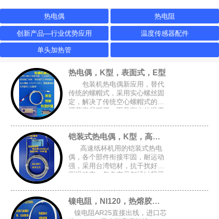
热电偶
热电阻
创新产品—行业优势应用
温度传感器配件
单头加热管
热电偶，K型，表面式，E型
包装机热电偶新应用，替代
传统的螺帽式，采用实心螺丝固
定，解决了传统空心螺帽式的牙
壁薄容易断牙，而且测出的温度
跟接近实际温度，可选M4或M6
的锁孔，安装空间要求小，适合
铠装式热电偶，K型，高速纸杯机K型偶
包装设备的加热磨具，热封刀
高速纸杯机用的铠装式热电
偶，各个部件衔接牢固，耐运动
强，采用台湾铠材，抗干扰好，
测温稳定，每条产品都经过我司
自主开发的升温检测架进行全面
检测，确保每条产品都是完好的
镍电阻，NI120，热熔胶机胶管感温头
才能出厂
镍电阻AR25直接出线，进口芯