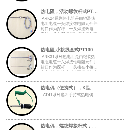
上台阶套管后加弹簧而组成的台
阶套接杆式铠装热电阻。
热电阻，活动螺纹杆式PT100
ARK24系列热电阻是由铠装热
电阻电缆一头焊接铂电阻元件并
封口作为探杆，一头焊接热电阻
引线，并在探杆与引线连接处套
上台阶套管与弹簧后,在探杆上加
上活动螺纹而组成的活动螺纹杆
热电阻,小接线盒式PT100
式铠装热电阻。
ARK31系列热电阻是由铠装热
电阻电缆一头焊接铂电阻元件并
封口作为探杆，一头接在小接线
盒内的陶瓷接线板上而组成的小
接线盒式铠装热电阻。
热电偶（便携式），K型
AT41系列也叫手持式热电偶
热电偶，螺纹焊接杆式，K型