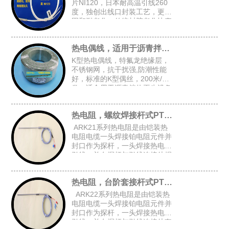
片NI120，日本耐高温引线260
度，独创出线口封装工艺，更牢
固和耐老化，传统封胶老化快寿
命短，常规探头尺寸：4.8*30，
5*30，4*30
热电偶线，适用于沥青拌热再生设备
K型热电偶线，特氟龙绝缘层，
不锈钢网，抗干扰强,防潮性能
好，标准的K型偶丝，200米/
卷，适合用于沥青拌热再生设备
等对抗干扰和防潮有高要求的场
合
热电阻，螺纹焊接杆式PT100
ARK21系列热电阻是由铠装热
电阻电缆一头焊接铂电阻元件并
封口作为探杆，一头焊接热电阻
引线，并在探杆与引线连接处焊
接固定螺纹后加弹簧而组成的螺
纹焊接杆式铠装热电阻。
热电阻，台阶套接杆式PT100
ARK22系列热电阻是由铠装热
电阻电缆一头焊接铂电阻元件并
封口作为探杆，一头焊接热电阻
引线，并在探杆与引线连接处套