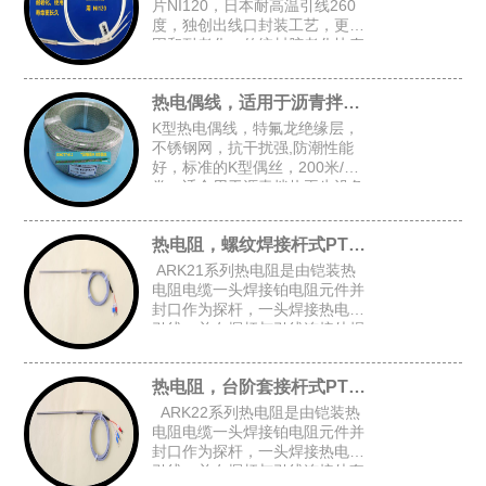
片NI120，日本耐高温引线260
度，独创出线口封装工艺，更牢
固和耐老化，传统封胶老化快寿
命短，常规探头尺寸：4.8*30，
5*30，4*30
热电偶线，适用于沥青拌热再生设备
K型热电偶线，特氟龙绝缘层，
不锈钢网，抗干扰强,防潮性能
好，标准的K型偶丝，200米/
卷，适合用于沥青拌热再生设备
等对抗干扰和防潮有高要求的场
合
热电阻，螺纹焊接杆式PT100
ARK21系列热电阻是由铠装热
电阻电缆一头焊接铂电阻元件并
封口作为探杆，一头焊接热电阻
引线，并在探杆与引线连接处焊
接固定螺纹后加弹簧而组成的螺
纹焊接杆式铠装热电阻。
热电阻，台阶套接杆式PT100
ARK22系列热电阻是由铠装热
电阻电缆一头焊接铂电阻元件并
封口作为探杆，一头焊接热电阻
引线，并在探杆与引线连接处套