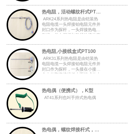
上台阶套管后加弹簧而组成的台
阶套接杆式铠装热电阻。
热电阻，活动螺纹杆式PT100
ARK24系列热电阻是由铠装热
电阻电缆一头焊接铂电阻元件并
封口作为探杆，一头焊接热电阻
引线，并在探杆与引线连接处套
上台阶套管与弹簧后,在探杆上加
上活动螺纹而组成的活动螺纹杆
热电阻,小接线盒式PT100
式铠装热电阻。
ARK31系列热电阻是由铠装热
电阻电缆一头焊接铂电阻元件并
封口作为探杆，一头接在小接线
盒内的陶瓷接线板上而组成的小
接线盒式铠装热电阻。
热电偶（便携式），K型
AT41系列也叫手持式热电偶
热电偶，螺纹焊接杆式，K型