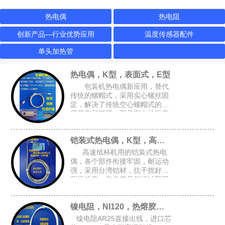
热电偶
热电阻
创新产品—行业优势应用
温度传感器配件
单头加热管
热电偶，K型，表面式，E型
包装机热电偶新应用，替代
传统的螺帽式，采用实心螺丝固
定，解决了传统空心螺帽式的牙
壁薄容易断牙，而且测出的温度
跟接近实际温度，可选M4或M6
的锁孔，安装空间要求小，适合
铠装式热电偶，K型，高速纸杯机K型偶
包装设备的加热磨具，热封刀
高速纸杯机用的铠装式热电
偶，各个部件衔接牢固，耐运动
强，采用台湾铠材，抗干扰好，
测温稳定，每条产品都经过我司
自主开发的升温检测架进行全面
检测，确保每条产品都是完好的
镍电阻，NI120，热熔胶机胶管感温头
才能出厂
镍电阻AR25直接出线，进口芯