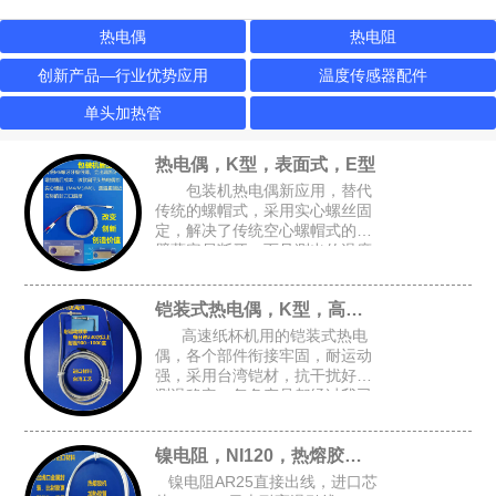
热电偶
热电阻
创新产品—行业优势应用
温度传感器配件
单头加热管
热电偶，K型，表面式，E型
包装机热电偶新应用，替代
传统的螺帽式，采用实心螺丝固
定，解决了传统空心螺帽式的牙
壁薄容易断牙，而且测出的温度
跟接近实际温度，可选M4或M6
的锁孔，安装空间要求小，适合
铠装式热电偶，K型，高速纸杯机K型偶
包装设备的加热磨具，热封刀
高速纸杯机用的铠装式热电
偶，各个部件衔接牢固，耐运动
强，采用台湾铠材，抗干扰好，
测温稳定，每条产品都经过我司
自主开发的升温检测架进行全面
检测，确保每条产品都是完好的
镍电阻，NI120，热熔胶机胶管感温头
才能出厂
镍电阻AR25直接出线，进口芯