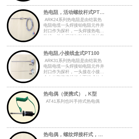
上台阶套管后加弹簧而组成的台
阶套接杆式铠装热电阻。
热电阻，活动螺纹杆式PT100
ARK24系列热电阻是由铠装热
电阻电缆一头焊接铂电阻元件并
封口作为探杆，一头焊接热电阻
引线，并在探杆与引线连接处套
上台阶套管与弹簧后,在探杆上加
上活动螺纹而组成的活动螺纹杆
热电阻,小接线盒式PT100
式铠装热电阻。
ARK31系列热电阻是由铠装热
电阻电缆一头焊接铂电阻元件并
封口作为探杆，一头接在小接线
盒内的陶瓷接线板上而组成的小
接线盒式铠装热电阻。
热电偶（便携式），K型
AT41系列也叫手持式热电偶
热电偶，螺纹焊接杆式，K型