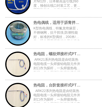
片NI120，日本耐高温引线260
度，独创出线口封装工艺，更牢
固和耐老化，传统封胶老化快寿
命短，常规探头尺寸：4.8*30，
5*30，4*30
热电偶线，适用于沥青拌热再生设备
K型热电偶线，特氟龙绝缘层，
不锈钢网，抗干扰强,防潮性能
好，标准的K型偶丝，200米/
卷，适合用于沥青拌热再生设备
等对抗干扰和防潮有高要求的场
合
热电阻，螺纹焊接杆式PT100
ARK21系列热电阻是由铠装热
电阻电缆一头焊接铂电阻元件并
封口作为探杆，一头焊接热电阻
引线，并在探杆与引线连接处焊
接固定螺纹后加弹簧而组成的螺
纹焊接杆式铠装热电阻。
热电阻，台阶套接杆式PT100
ARK22系列热电阻是由铠装热
电阻电缆一头焊接铂电阻元件并
封口作为探杆，一头焊接热电阻
引线，并在探杆与引线连接处套